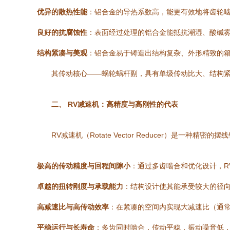
优异的散热性能
：铝合金的导热系数高，能更有效地将齿轮
良好的抗腐蚀性
：表面经过处理的铝合金能抵抗潮湿、酸碱
结构紧凑与美观
：铝合金易于铸造出结构复杂、外形精致的
其传动核心——蜗轮蜗杆副，具有单级传动比大、结构
二、 RV减速机：高精度与高刚性的代表
RV减速机（Rotate Vector Reducer）
极高的传动精度与回程间隙小
：通过多齿啮合和优化设计，R
卓越的扭转刚度与承载能力
：结构设计使其能承受较大的径
高减速比与高传动效率
：在紧凑的空间内实现大减速比（通常
平稳运行与长寿命
：多齿同时啮合，传动平稳，振动噪音低