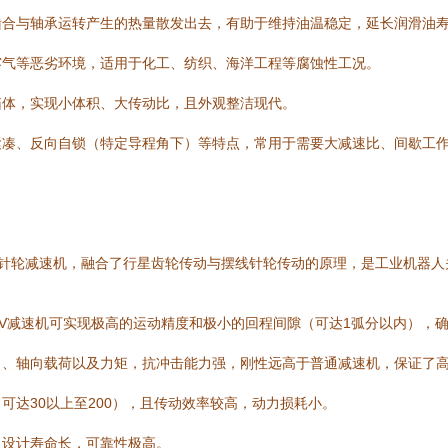
啮合与轴承运转产生的热量散发出去，有助于维持油温稳定，延长润滑油
雾气等恶劣环境，适用于化工、纺织、海洋工程等腐蚀性工况。
箱体，实现小体积、大传动比，且外观整洁现代。
紧凑、反向自锁（特定导程角下）等特点，常用于需要大减速比、间歇工
是一种精密的摆线针轮减速机，融合了行星齿轮传动与摆线针轮传动的原理，是工业机
V减速机可实现极高的运动精度和极小的回程间隙（可达1弧分以内），
向、轴向载荷以及力矩，抗冲击能力强，刚性远高于普通减速机，保证了
可达30以上至200），且传动效率较高，动力损耗小。
，设计寿命长，可靠性极高。