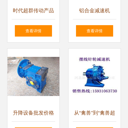
时代超群传动产品
铝合金减速机
解析 YNN换向器及
RV075/50_CO在
查看详情
查看详情
其在减速器中的应
土木工程领域的应
用
用优势与换向器技
术解析
升降设备批发价格
从“禽兽”到“禽兽超