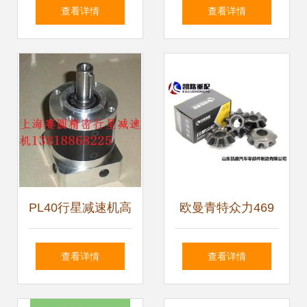
低背隙伺服专用减
购指南 价格、批发
查看详情
查看详情
速电机 产品规格参
渠道、厂家与换向
数及换向器说明
器解析
PL40行星减速机高
欧曼青特众力469
清大图与升降设备
桥中桥主减速器总
查看详情
查看详情
应用解析
成详解 型号、价